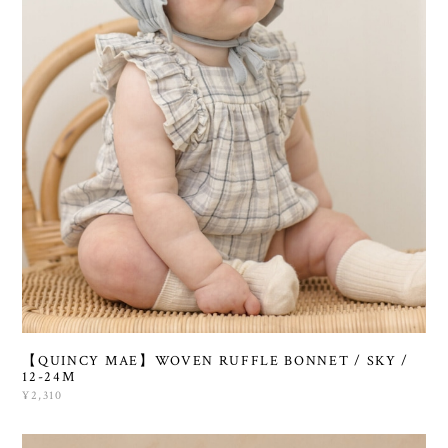
【QUINCY MAE】WOVEN RUFFLE BONNET / SKY /
12-24M
¥2,310