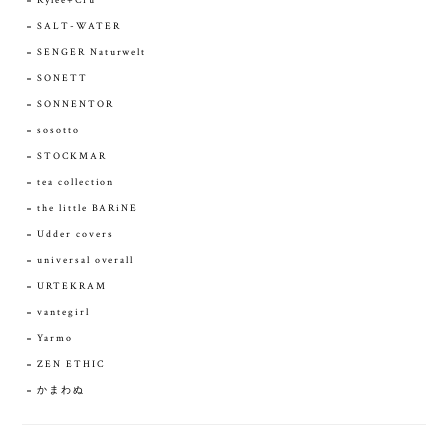
Rylee+Cru
SALT-WATER
SENGER Naturwelt
SONETT
SONNENTOR
sosotto
STOCKMAR
tea collection
the little BARiNE
Udder covers
universal overall
URTEKRAM
vantegirl
Yarmo
ZEN ETHIC
かまわぬ