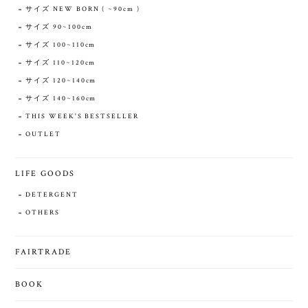
サイズ NEW BORN ( ~90cm )
サイズ 90~100cm
サイズ 100~110cm
サイズ 110~120cm
サイズ 120~140cm
サイズ 140~160cm
THIS WEEK'S BESTSELLER
OUTLET
LIFE GOODS
DETERGENT
OTHERS
FAIRTRADE
BOOK