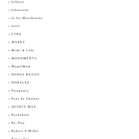
Jellycat
Johnstons
la fee Maraboutee
lelill
LYRA
MARET
Mimi & Lula
MOONMENTS
Mum2Mum
NOOSA BASICS
NORALEE
Patagonia
Pont de Chalons
QUINCY MAE
Rockahula
Re-Play
Robert.P.Miller