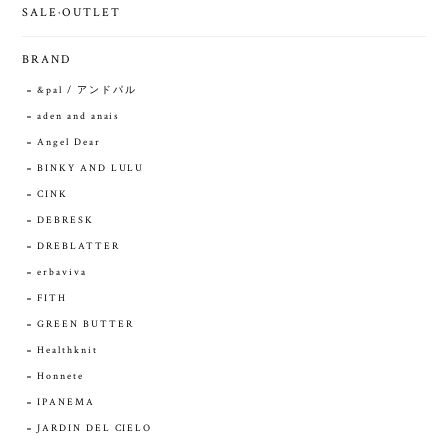
SALE·OUTLET
BRAND
&pal / アンドパル
aden and anais
Angel Dear
BINKY AND LULU
CINK
DEBRESK
DREBLATTER
erbaviva
FITH
GREEN BUTTER
Healthknit
Honnete
IPANEMA
JARDIN DEL CIELO