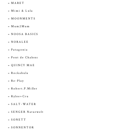
MARET
Mimi & Lula
MOONMENTS
Mum2Mum
NOOSA BASICS
NORALEE
Patagonia
Pont de Chalons
QUINCY MAE
Rockahula
Re-Play
Robert.P.Miller
Rylee+Cru
SALT-WATER
SENGER Naturwelt
SONETT
SONNENTOR