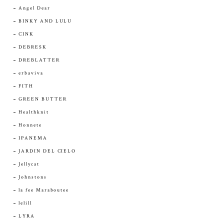
Angel Dear
BINKY AND LULU
CINK
DEBRESK
DREBLATTER
erbaviva
FITH
GREEN BUTTER
Healthknit
Honnete
IPANEMA
JARDIN DEL CIELO
Jellycat
Johnstons
la fee Maraboutee
lelill
LYRA