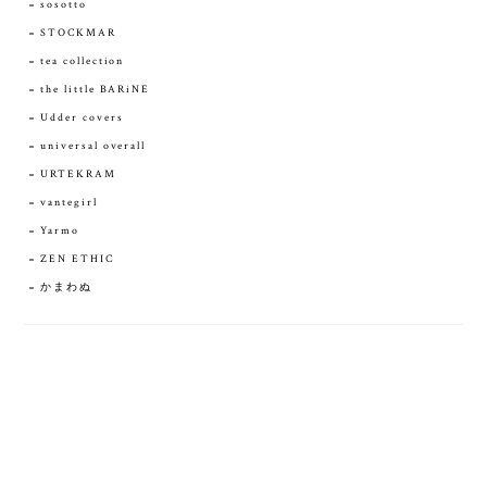
sosotto
STOCKMAR
tea collection
the little BARiNE
Udder covers
universal overall
URTEKRAM
vantegirl
Yarmo
ZEN ETHIC
かまわぬ