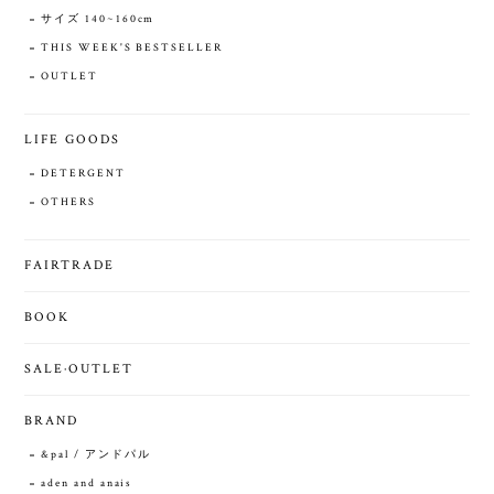
サイズ 140~160cm
THIS WEEK'S BESTSELLER
OUTLET
LIFE GOODS
DETERGENT
OTHERS
FAIRTRADE
BOOK
SALE·OUTLET
BRAND
&pal / アンドパル
aden and anais