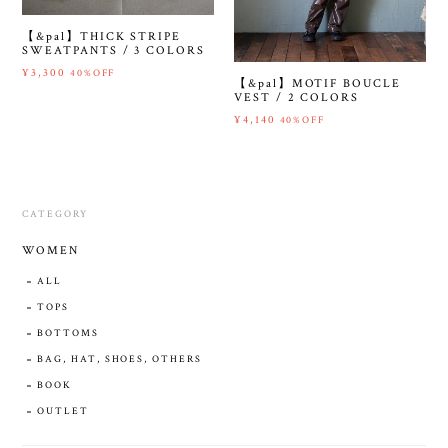
【&pal】THICK STRIPE
SWEATPANTS / 3 COLORS
¥3,300
40%OFF
【&pal】MOTIF BOUCLE
VEST / 2 COLORS
¥4,140
40%OFF
CATEGORY
WOMEN
ALL
TOPS
BOTTOMS
BAG, HAT, SHOES, OTHERS
BOOK
OUTLET