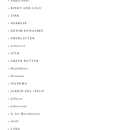
Angel Dear
BINKY AND LULU
CINK
DEBRESK
DENIM DUNGAREE
DREBLATTER
erbaviva
FITH
GREEN BUTTER
Healthknit
Honnete
IPANEMA
JARDIN DEL CIELO
Jellycat
Johnstons
la fee Maraboutee
lelill
LYRA