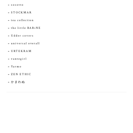
sosotto
STOCKMAR
tea collection
the little BARiNE
Udder covers
universal overall
URTEKRAM
vantegirl
Yarmo
ZEN ETHIC
かまわぬ