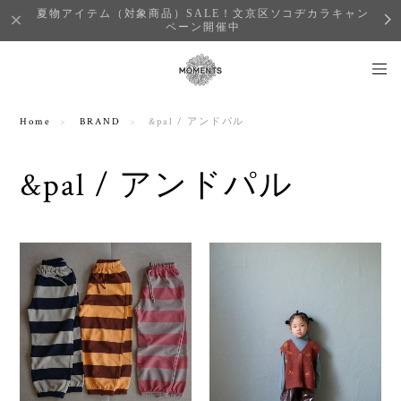
夏物アイテム（対象商品）SALE！文京区ソコヂカラキャン
ペーン開催中
Home
BRAND
&pal / アンドパル
&pal / アンドパル