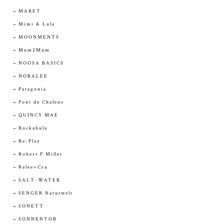
MARET
Mimi & Lula
MOONMENTS
Mum2Mum
NOOSA BASICS
NORALEE
Patagonia
Pont de Chalons
QUINCY MAE
Rockahula
Re-Play
Robert.P.Miller
Rylee+Cru
SALT-WATER
SENGER Naturwelt
SONETT
SONNENTOR