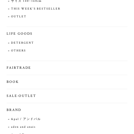
サイズ 140~160cm
THIS WEEK'S BESTSELLER
OUTLET
LIFE GOODS
DETERGENT
OTHERS
FAIRTRADE
BOOK
SALE·OUTLET
BRAND
&pal / アンドパル
aden and anais