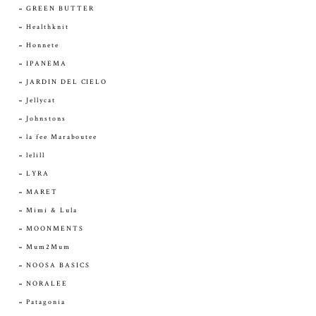
GREEN BUTTER
Healthknit
Honnete
IPANEMA
JARDIN DEL CIELO
Jellycat
Johnstons
la fee Maraboutee
lelill
LYRA
MARET
Mimi & Lula
MOONMENTS
Mum2Mum
NOOSA BASICS
NORALEE
Patagonia