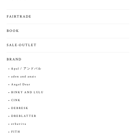
FAIRTRADE
BOOK
SALE·OUTLET
BRAND
&pal / アンドパル
aden and anais
Angel Dear
BINKY AND LULU
CINK
DEBRESK
DREBLATTER
erbaviva
FITH