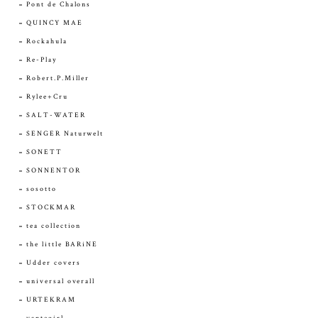
Pont de Chalons
QUINCY MAE
Rockahula
Re-Play
Robert.P.Miller
Rylee+Cru
SALT-WATER
SENGER Naturwelt
SONETT
SONNENTOR
sosotto
STOCKMAR
tea collection
the little BARiNE
Udder covers
universal overall
URTEKRAM