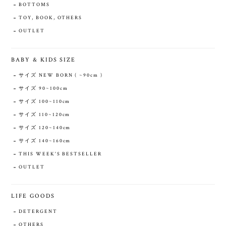
BOTTOMS
TOY, BOOK, OTHERS
OUTLET
BABY & KIDS SIZE
サイズ NEW BORN ( ~90cm )
サイズ 90~100cm
サイズ 100~110cm
サイズ 110~120cm
サイズ 120~140cm
サイズ 140~160cm
THIS WEEK'S BESTSELLER
OUTLET
LIFE GOODS
DETERGENT
OTHERS