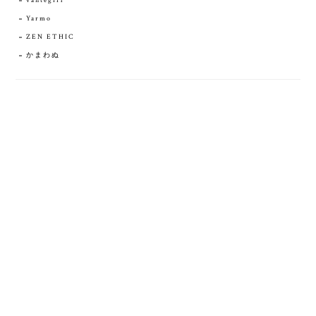
vantegirl
Yarmo
ZEN ETHIC
かまわぬ