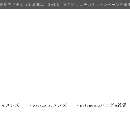
夏物アイテム（対象商品）SALE！文京区ソコヂカラキャンペーン開催
iaウィメンズ
patagoniaメンズ
patagoniaバッグ&雑貨