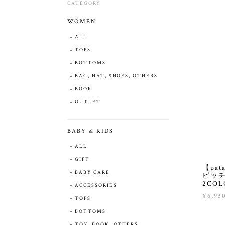
CATEGORY
WOMEN
ALL
TOPS
BOTTOMS
BAG, HAT, SHOES, OTHERS
BOOK
OUTLET
BABY & KIDS
ALL
GIFT
【pa
BABY CARE
ピッチ
2COLO
ACCESSORIES
¥6,93
TOPS
BOTTOMS
TOY, BOOK, OTHERS