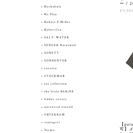
ー / 2
Rockahula
¥9,90
Re-Play
Robert.P.Miller
Rylee+Cru
SALT-WATER
SENGER Naturwelt
SONETT
SONNENTOR
sosotto
STOCKMAR
tea collection
the little BARiNE
Udder covers
universal overall
URTEKRAM
vantegirl
【pa
可】
Yarmo