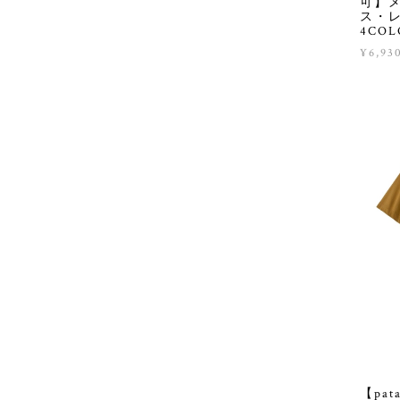
可】
ス・レ
4COLO
¥6,93
【pa