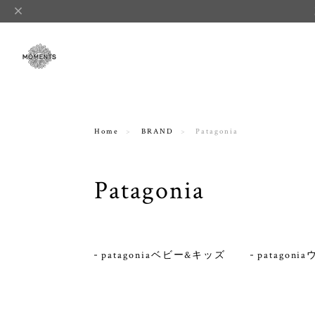
Home
BRAND
Patagonia
Patagonia
patagoniaベビー&キッズ
patagon