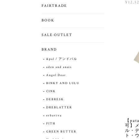
¥12,3
FAIRTRADE
BOOK
SALE·OUTLET
BRAND
&pal / アンドパル
aden and anais
Angel Dear
BINKY AND LULU
CINK
DEBRESK
DREBLATTER
erbaviva
【pa
FITH
可】
ル・
GREEN BUTTER
ト・ウ