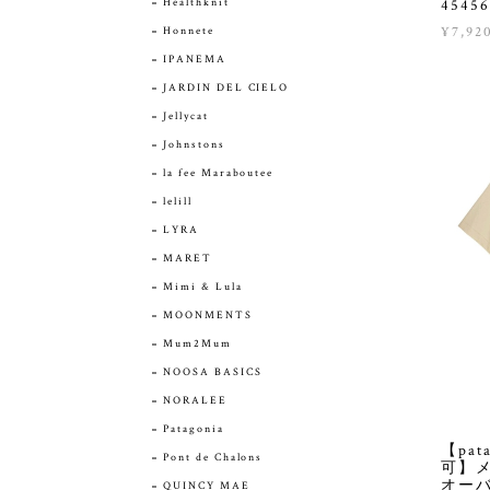
Healthknit
45456
¥7,92
Honnete
IPANEMA
JARDIN DEL CIELO
Jellycat
Johnstons
la fee Maraboutee
lelill
LYRA
MARET
Mimi & Lula
MOONMENTS
Mum2Mum
NOOSA BASICS
NORALEE
Patagonia
【pa
Pont de Chalons
可】メ
オー
QUINCY MAE