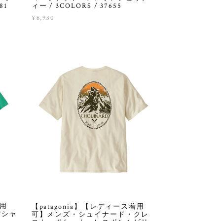
81
ィー / 3COLORS / 37655
¥6,930
着用
【patagonia】【レディース着用
Tシャ
可】メンズ・シュイナード・クレ