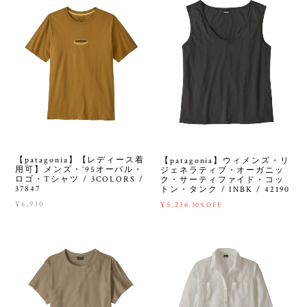
【patagonia】【レディース着
【patagonia】ウィメンズ・リ
用可】メンズ・'95オーバル・
ジェネラティブ・オーガニッ
ロゴ・Tシャツ / 3COLORS /
ク・サーティファイド・コッ
37847
トン・タンク / INBK / 42190
¥6,930
¥5,236
30%OFF