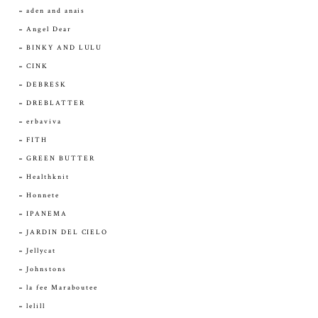
aden and anais
Angel Dear
BINKY AND LULU
CINK
DEBRESK
DREBLATTER
erbaviva
FITH
GREEN BUTTER
Healthknit
Honnete
IPANEMA
JARDIN DEL CIELO
Jellycat
Johnstons
la fee Maraboutee
lelill