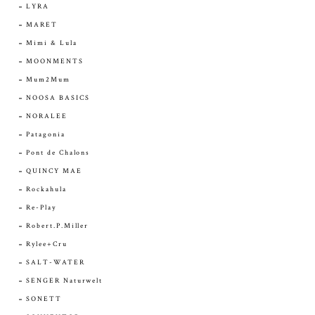
LYRA
MARET
Mimi & Lula
MOONMENTS
Mum2Mum
NOOSA BASICS
NORALEE
Patagonia
Pont de Chalons
QUINCY MAE
Rockahula
Re-Play
Robert.P.Miller
Rylee+Cru
SALT-WATER
SENGER Naturwelt
SONETT