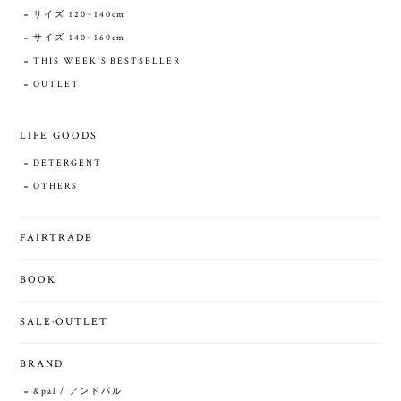
サイズ 120~140cm
サイズ 140~160cm
THIS WEEK'S BESTSELLER
OUTLET
LIFE GOODS
DETERGENT
OTHERS
FAIRTRADE
BOOK
SALE·OUTLET
BRAND
&pal / アンドパル