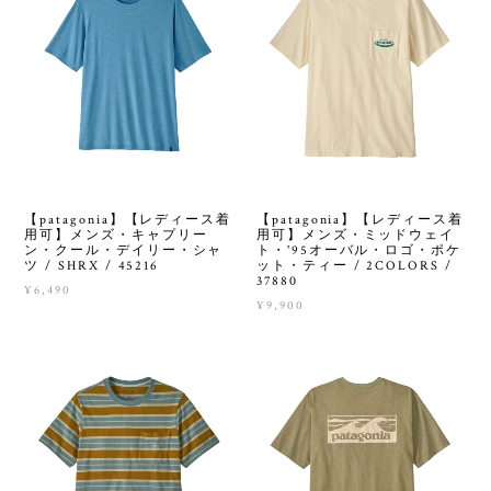
【patagonia】【レディース着
【patagonia】【レディース着
用可】メンズ・キャプリー
用可】メンズ・ミッドウェイ
ン・クール・デイリー・シャ
ト・'95オーバル・ロゴ・ポケ
ツ / SHRX / 45216
ット・ティー / 2COLORS /
37880
¥6,490
¥9,900