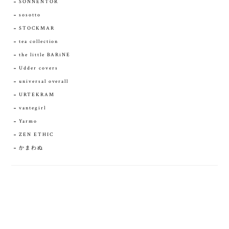
SONNENTOR
sosotto
STOCKMAR
tea collection
the little BARiNE
Udder covers
universal overall
URTEKRAM
vantegirl
Yarmo
ZEN ETHIC
かまわぬ