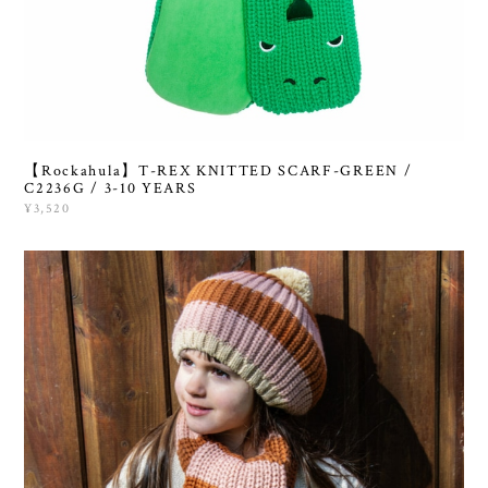
【Rockahula】T-REX KNITTED SCARF-GREEN /
C2236G / 3-10 YEARS
¥3,520