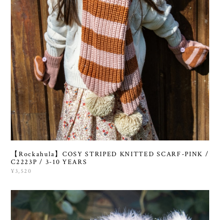
【Rockahula】COSY STRIPED KNITTED SCARF-PINK /
C2223P / 3-10 YEARS
¥3,520