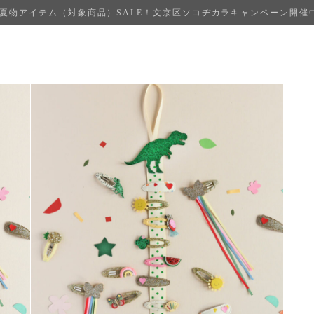
夏物アイテム（対象商品）SALE！文京区ソコヂカラキャンペーン開催