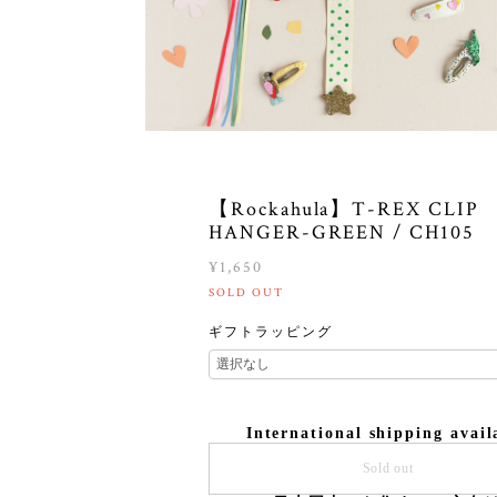
【Rockahula】T-REX CLIP
HANGER-GREEN / CH105
¥1,650
SOLD OUT
ギフトラッピング
International shipping avail
Sold out