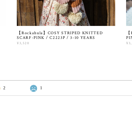
【Rockahula】COSY STRIPED KNITTED
【R
SCARF-PINK / C2223P / 3-10 YEARS
PI
¥3,520
¥3
2
1