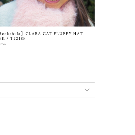
ockahula】CLARA CAT FLUFFY HAT-
NK / T2218P
,256