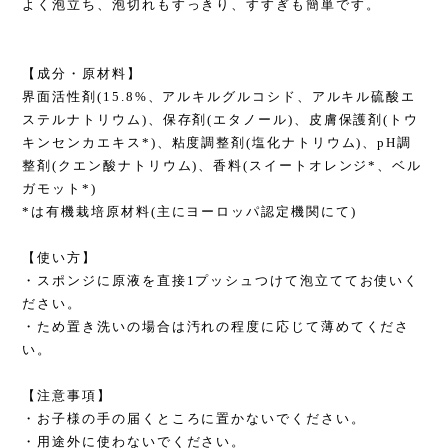
よく泡立ち、泡切れもすっきり、すすぎも簡単です。
【成分・原材料】
界面活性剤(15.8%、アルキルグルコシド、アルキル硫酸エ
ステルナトリウム)、保存剤(エタノール)、皮膚保護剤(トウ
キンセンカエキス*)、粘度調整剤(塩化ナトリウム)、pH調
整剤(クエン酸ナトリウム)、香料(スイートオレンジ*、ベル
ガモット*)
*は有機栽培原材料(主にヨーロッパ認定機関にて)
【使い方】
・スポンジに原液を直接1プッシュつけて泡立ててお使いく
ださい。
・ため置き洗いの場合は汚れの程度に応じて薄めてくださ
い。
【注意事項】
・お子様の手の届くところに置かないでください。
・用途外に使わないでください。