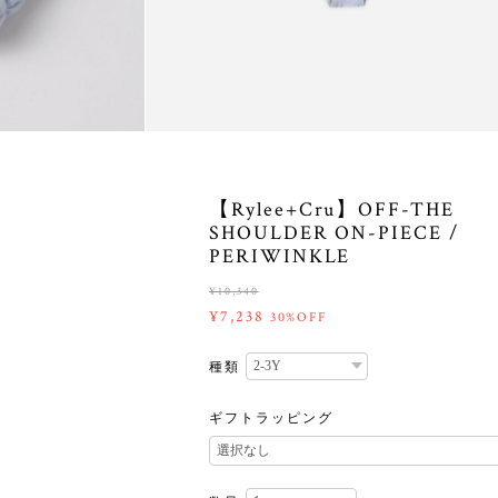
【Rylee+Cru】OFF-THE
SHOULDER ON-PIECE /
PERIWINKLE
¥10,340
¥7,238
30%OFF
種類
ギフトラッピング