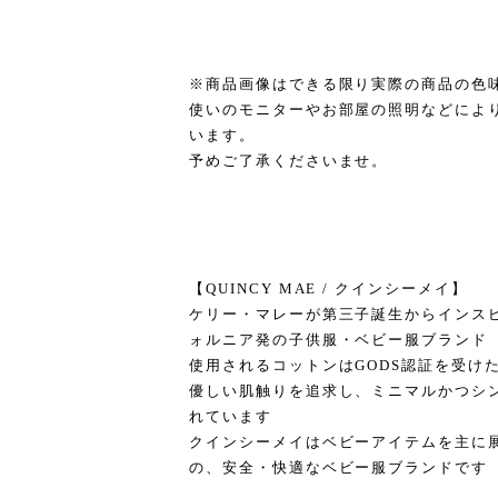
※商品画像はできる限り実際の商品の色
使いのモニターやお部屋の照明などによ
います。
予めご了承くださいませ。
【QUINCY MAE / クインシーメイ】
ケリー・マレーが第三子誕生からインス
ォルニア発の子供服・ベビー服ブランド
使用されるコットンはGODS認証を受け
優しい肌触りを追求し、ミニマルかつシ
れています
クインシーメイはベビーアイテムを主に
の、安全・快適なベビー服ブランドです