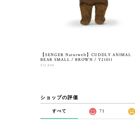
【SENGER Naturwelt】CUDDLY ANIMAL
BEAR SMALL / BROWN / Y21011
¥11,880
ショップの評価
すべて
71