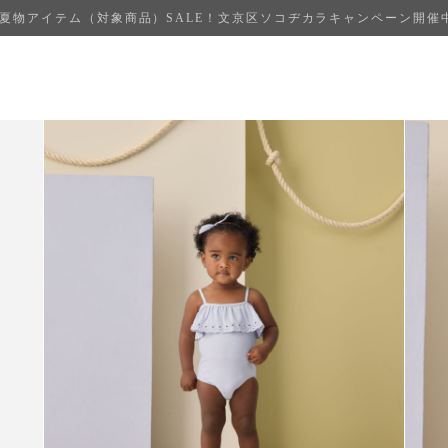
夏物アイテム（対象商品）SALE！文京区ソコヂカラキャンペーン開催