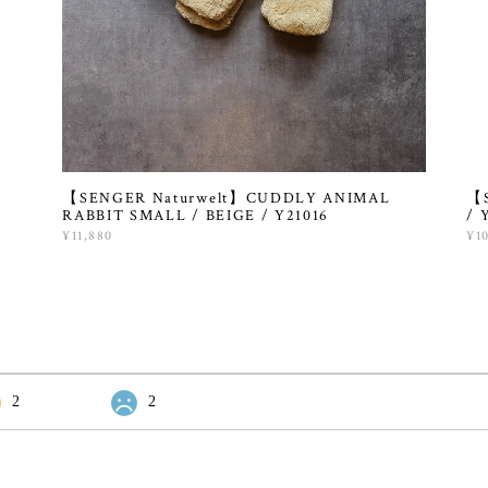
【SENGER Naturwelt】CUDDLY ANIMAL
【S
RABBIT SMALL / BEIGE / Y21016
/ 
¥11,880
¥1
2
2