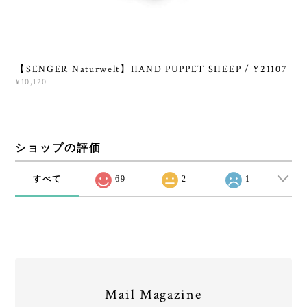
【SENGER Naturwelt】HAND PUPPET SHEEP / Y21107
¥10,120
ショップの評価
すべて
69
2
1
Mail Magazine