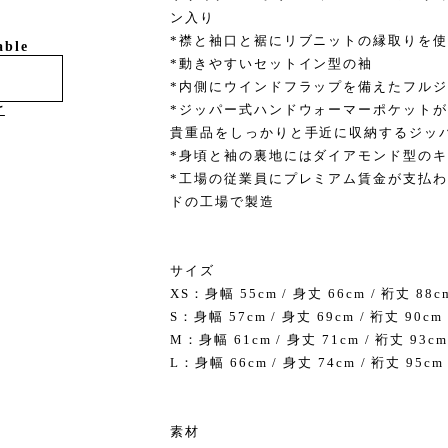
ン入り
*襟と袖口と裾にリブニットの縁取りを
able
*動きやすいセットイン型の袖
*内側にウインドフラップを備えたフル
*ジッパー式ハンドウォーマーポケット
け
貴重品をしっかりと手近に収納するジッ
*身頃と袖の裏地にはダイアモンド型の
*工場の従業員にプレミアム賃金が支払
ドの工場で製造
サイズ
XS：身幅 55cm / 身丈 66cm / 裄丈 88c
S：身幅 57cm / 身丈 69cm / 裄丈 90cm
M：身幅 61cm / 身丈 71cm / 裄丈 93cm
L：身幅 66cm / 身丈 74cm / 裄丈 95cm
素材