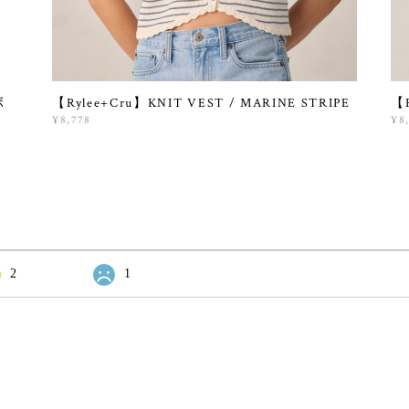
ボ
【Rylee+Cru】KNIT VEST / MARINE STRIPE
【R
¥8,778
¥8
2
1