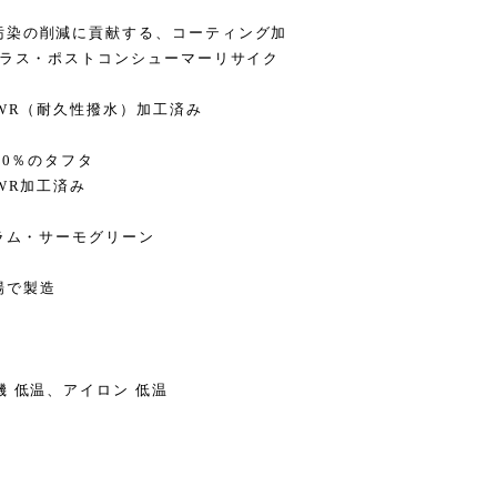
汚染の削減に貢献する、コーティング加
プラス・ポストコンシューマーリサイク
DWR（耐久性撥水）加工済み
00％のタフタ
WR加工済み
グラム・サーモグリーン
場で製造
 低温、アイロン 低温