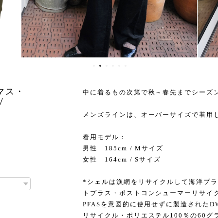
スマス・
中に着るもの次第で秋～春先までシーズ
/
メンズラインは、オーバーサイズで着用
着用モデル：
男性 185cm / Mサイズ
女性 164cm / Sサイズ
*シェルは漁網をリサイクルして海洋プ
トプラス・ポストコンシューマーリサイク
PFASを意図的に使用せずに製造された
リサイクル・ポリエステル100％の60