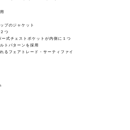
使用
ジップのジャケット
が２つ
パー式チェストポケットが内側に１つ
キルトパターンを採用
われるフェアトレード・サーティファイ
m