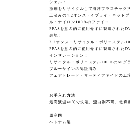
シェル：
漁網をリサイクルして海洋プラスチック
工済みの4.2オンス・４プライ・ネット
ル・ナイロン100％のファイユ
PFASを意図的に使用せずに製造された
裏地：
2.2オンス・リサイクル・ポリエステル1
PFASを意図的に使用せずに製造されたD
インサレーション：
リサイクル・ポリエステル100％の60
ブルーサインの認証済み
フェアトレード・サーティファイドの工
お手入れ方法
最高液温40℃で洗濯、漂白剤不可、乾燥機
原産国
ベトナム製