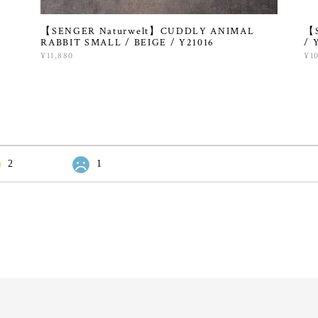
【SENGER Naturwelt】CUDDLY ANIMAL
【S
RABBIT SMALL / BEIGE / Y21016
/ 
¥11,880
¥1
2
1