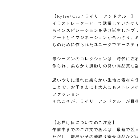
【Rylee+Cru / ライリーアンドクルー】
イラストレーターとして活躍していたケ
らインスピレーションを受け誕生したブ
アートとイマジネーションが合わさり、
ちのために作られたユニークでアーステ
毎シーズンのコレクションは、時代に左
作られ、柔らかく肌触りの良い高品質な
思いやりに溢れた柔らかい生地と素材を
ことで、お子さまにも大人にもストレス
ファッション
それこそが、ライリーアンドクルーが目
【お届け日についてのご注意】
午前中までのご注文であれば、最短で翌
ただし、離島やその他取り寄せ商品など