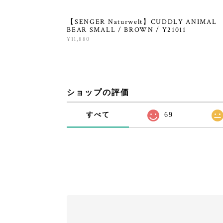
【SENGER Naturwelt】CUDDLY ANIMAL
BEAR SMALL / BROWN / Y21011
¥11,880
ショップの評価
すべて
69