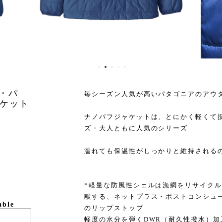
ノ・パ
毎シーズン人気が高いパタゴニアのアウ
ケット
ナノパフジャケットは、とにかく軽くて
ズ・大人ともに人気のシリーズ
濡れても保温性がしっかりと維持される
*軽量な防風性シェルは漁網をリサイク
献する、ネットプラス・ポストコンシュー
able
のリップストップ
軽度の水分を弾くDWR（耐久性撥水）加