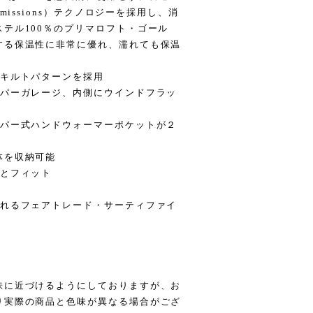
uced Emissions）テクノロジーを採用し、消
テル100％のプリマロフト・ゴール
する保温性に非常に優れ、濡れても保温
のキルトパターンを採用
ッパーガレージ、内側にウインドフラッ
ッパー式ハンドウォーマーポケットが２
体を収納可能
りとフィット
われるフェアトレード・サーティファイ
味に近づけるようにしておりますが、お
り実際の商品と色味が異なる場合がござ