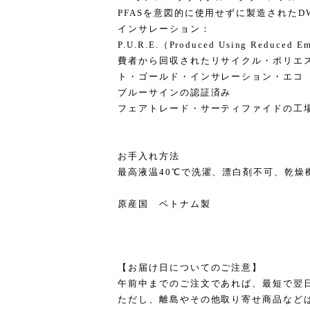
PFASを意図的に使用せずに製造されたD
インサレーション：
P.U.R.E.（Produced Using Redu
費者から回収されたリサイクル・ポリエス
ト・ゴールド・インサレーション・エコ
ブルーサインの認証済み
フェアトレード・サーティファイドの工
お手入れ方法
最高液温40℃で洗濯、漂白剤不可、乾燥機
原産国 ベトナム製
【お届け日についてのご注意】
午前中までのご注文であれば、最短で翌
ただし、離島やその他取り寄せ商品など