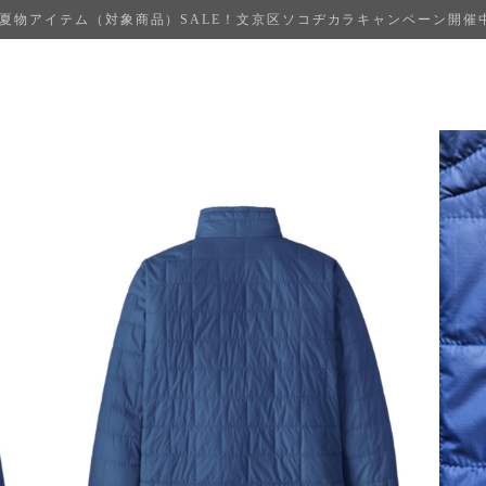
夏物アイテム（対象商品）SALE！文京区ソコヂカラキャンペーン開催