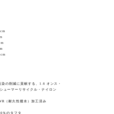
2cm
cm
cm
cm
8cm
染の削減に貢献する、1.6 オンス・
ンシューマーリサイクル・ナイロン
DWR（耐久性撥水）加工済み
00％のタフタ