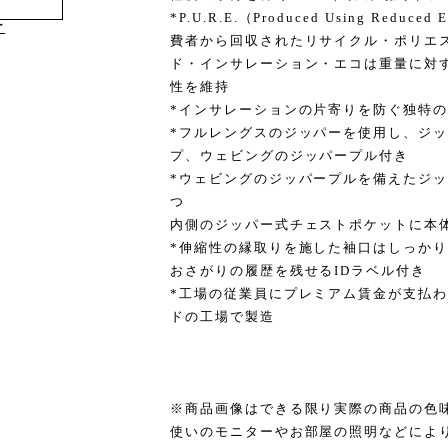
*P.U.R.E.（Produced Using Red
け
費者から回収されたリサイクル・ポリエス
ド・インサレーション・エコは重量に対
性を維持
*インサレーションの片寄りを防ぐ独特
*フルレングスのジッパーを使用し、ジ
プ、ウェビングのジッパープル付き
*ウェビングのジッパープルを備えたジ
つ
内側のジッパー式チェストポケットに本
*伸縮性の縁取りを施した袖口はしっか
おさがりの履歴を残せるIDラベル付き
*工場の従業員にプレミアム賃金が支払
ドの工場で製造
※商品画像はできる限り実際の商品の色
使いのモニターやお部屋の照明などによ