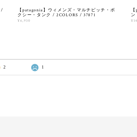
/
【patagonia】ウィメンズ・マルチピッチ・ボ
【
クシー・タンク / 2COLORS / 37871
ン
¥6,930
¥1
2
1