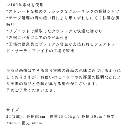
ン100％素材を使用
*ストレートな裾のクラシックなクルーネックの長袖シャツ
*テープ処理の肩の縫い目により形くずれしにくく快適な肌
触り
*リブニットで縁取ったクラシックで快適な襟ぐり
*左裾にパタゴニアのラベル付き
*工場の従業員にプレミアム賃金が支払われるフェアトレー
ド・サーティファイドの工場で製造
※商品画像はできる限り実際の商品の色味に近づけるように
しておりますが、お使いのモニターやお部屋の照明などによ
り実際の商品と色味が異なる場合がございます。
予めご了承くださいませ。
サイズ
2T(2歳)：身長89cm、体重13-15kg // 身幅 30cm / 身丈
38cm / 裄丈 46cm