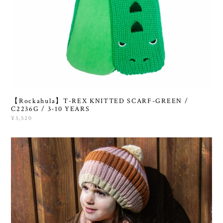
【Rockahula】T-REX KNITTED SCARF-GREEN /
C2236G / 3-10 YEARS
¥3,520