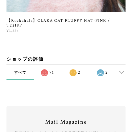
【Rockahula】CLARA CAT FLUFFY HAT-PINK /
T2218P
¥3,256
ショップの評価
すべて
71
2
2
Mail Magazine