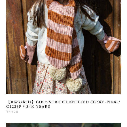
【Rockahula】COSY STRIPED KNITTED SCARF-PINK /
C2223P / 3-10 YEARS
¥3,520